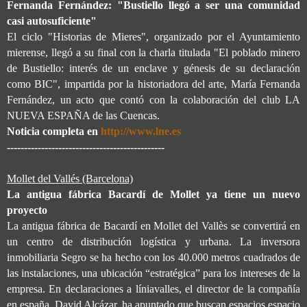
Fernanda Fernández: "Bustiello llegó a ser una comunidad
casi autosuficiente"
El ciclo "Historias de Mieres", organizado por el Ayuntamiento
mierense, llegó a su final con la charla titulada "El poblado minero
de Bustiello: interés de un enclave y génesis de su declaración
como BIC", impartida por la historiadora del arte, María Fernanda
Fernández, un acto que contó con la colaboración del club LA
NUEVA ESPAÑA de las Cuencas.
Noticia completa en
http://www.lne.es
----------------------------------------------
Mollet del Vallés (Barcelona)
La antigua fábrica Bacardí de Mollet ya tiene un nuevo
proyecto
La antigua fábrica de Bacardí en Mollet del Vallès se convertirá en
un centro de distribución logística y urbana. La inversora
inmobiliaria Segro se ha hecho con los 40.000 metros cuadrados de
las instalaciones, una ubicación “estratégica” para los intereses de la
empresa. En declaraciones a líniavalles, el director de la compañía
en españa, David Alcázar, ha apuntado que buscan espacios espacio