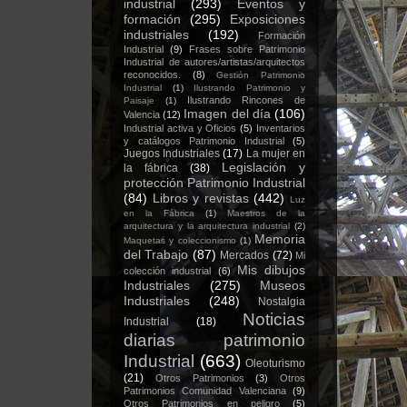
industrial
(293)
Eventos y
formación
(295)
Exposiciones
industriales
(192)
Formación
Industrial
(9)
Frases sobre Patrimonio
Industrial de autores/artistas/arquitectos
reconocidos.
(8)
Gestión Patrimonio
Industrial
(1)
Ilustrando Patrimonio y
Ilustrando Rincones de
Paisaje
(1)
Imagen del día
(106)
Valencia
(12)
Industrial activa y Oficios
(5)
Inventarios
y catálogos Patrimonio Industrial
(5)
Juegos Industriales
(17)
La mujer en
Legislación y
la fábrica
(38)
protección Patrimonio Industrial
(84)
Libros y revistas
(442)
Luz
en la Fábrica
(1)
Maestros de la
arquitectura y la arquitectura industrial
(2)
Memoria
Maquetas y coleccionismo
(1)
del Trabajo
(87)
Mercados
(72)
Mi
Mis dibujos
colección industrial
(6)
Industriales
(275)
Museos
Industriales
(248)
Nostalgia
Noticias
Industrial
(18)
diarias patrimonio
Industrial
(663)
Oleoturismo
(21)
Otros Patrimonios
(3)
Otros
Patrimonios Comunidad Valenciana
(9)
Otros Patrimonios en peligro
(5)