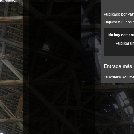
Publicado por
Patr
Etiquetas:
Curiosi
No hay coment
Publicar u
Entrada más 
Suscribirse a:
Envi