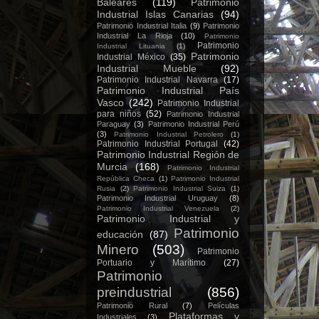
Baleares
(119)
Patrimonio
Industrial Islas Canarias
(94)
Patrimonio Industrial Italia
(9)
Patrimonio
Industrial La Rioja
(10)
Patrimonio
Patrimonio
Industrial Lituania
(1)
Patrimonio
Industrial México
(35)
Industrial Mueble
(92)
Patrimonio Industrial Navarra
(17)
Patrimonio Industrial País
Vasco
(242)
Patrimonio Industrial
para niños
(52)
Patrimonio Industrial
Paraguay
(3)
Patrimonio Industrial Perú
(3)
Patrimonio Industrial Petrolero
(1)
Patrimonio Industrial Portugal
(42)
Patrimonio Industrial Región de
Murcia
(168)
Patrimonio Industrial
República Checa
(1)
Patrimonio Industrial
Rusia
(2)
Patrimonio Industrial Suiza
(1)
Patrimonio Industrial Uruguay
(8)
Patrimonio Industrial Venezuela
(2)
Patrimonio Industrial y
Patrimonio
educación
(87)
Minero
(503)
Patrimonio
Portuario y Marítimo
(27)
Patrimonio
preindustrial
(856)
Patrimonio Rural
(7)
Películas
Plataformas y
Industriales
(3)