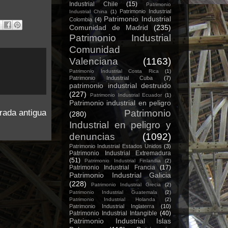
Industrial Chile
(15)
Patrimonio
Patrimonio Industrial
Industrial China
(1)
Patrimonio Industrial
Colombia
(4)
Comunidad de Madrid
(235)
Patrimonio Industrial
Comunidad
Valenciana
(1163)
Patrimonio Industrial Costa Rica
(1)
Patrimonio Industrial Cuba
(7)
patrimonio industrial destruido
(227)
Patrimonio Industrial Ecuador
(1)
Patrimonio industrial en peligro
rada antigua
Patrimonio
(280)
Industrial en peligro y
denuncias
(1092)
Patrimonio Industrial Estados Unidos
(3)
Patrimonio Industrial Extremadura
(51)
Patrimonio Industrial Finlandia
(2)
Patrimonio Industrial Francia
(17)
Patrimonio Industrial Galicia
(228)
Patrimonio Industrial Grecia
(2)
Patrimonio Industrial Guatemala
(2)
Patrimonio Industrial Holanda
(2)
Patrimonio Industrial Inglaterra
(10)
Patrimonio Industrial Intangible
(40)
Patrimonio Industrial Islas