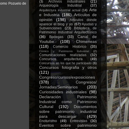
Archivos industriales
(21)
(3)
 como Pozuelo de
Arqueología Industrial
(37)
Arte
Arquitectura industrial actual
(14)
e Industria
(186)
Artículos de
opinión
(198)
Artículos donde
aparece el blog y yo
(67)
Ayudas y
Subvenciones
(23)
Biblioteca de
Patrimonio Industrial Arquitectónico
Canal de
(36)
Bodegas
(33)
Youtube
(108)
Chimeneas
(118)
Comercio Histórico
(35)
Cómics y Patrimonio Industrial
(2)
Comunicaciones realizadas
(32)
Concursos arquitectura
(49)
Concursos en los que he participado
(6)
Concursos fotografia y otros
(121)
Congreso/cursos/exposiciones
(378)
Congresos/
Jornadas/Seminarios
(203)
Curiosidades industriales
(98)
Declaración Patrimonio
Industrial como Patrimonio
Cultural
(192)
Documentos
sobre patrimonio industrial
para descargar
(429)
Enoturismo
(49)
Entrevistas
(30)
Eventos sobre patrimonio