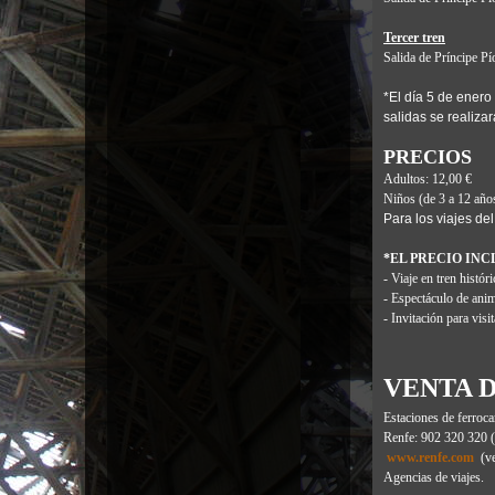
Tercer tren
Salida de Príncipe Pí
*El día 5 de enero
salidas se realiza
PRECIOS
Adultos: 12,00 €
Niños (de 3 a 12 año
Para los viajes del
*EL PRECIO IN
- Viaje en tren históri
- Espectáculo de anim
- Invitación para vis
VENTA D
Estaciones de ferroca
Renfe: 902 320 320 (
www.renfe.com
(ve
Agencias de viajes.