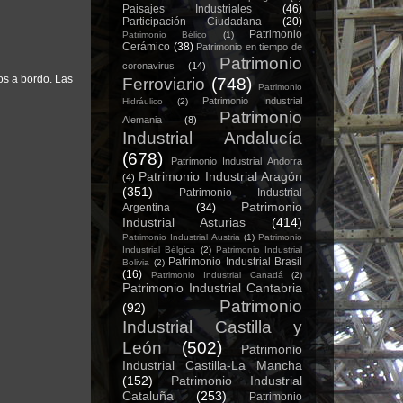
Paisajes Industriales
(46)
Participación Ciudadana
(20)
Patrimonio
Patrimonio Bélico
(1)
Cerámico
(38)
Patrimonio en tiempo de
Patrimonio
coronavirus
(14)
os a bordo. Las
Ferroviario
(748)
Patrimonio
Patrimonio Industrial
Hidráulico
(2)
Patrimonio
Alemania
(8)
Industrial Andalucía
(678)
Patrimonio Industrial Andorra
Patrimonio Industrial Aragón
(4)
(351)
Patrimonio Industrial
Patrimonio
Argentina
(34)
Industrial Asturias
(414)
Patrimonio Industrial Austria
(1)
Patrimonio
Industrial Bélgica
(2)
Patrimonio Industrial
Patrimonio Industrial Brasil
Bolivia
(2)
(16)
Patrimonio Industrial Canadá
(2)
Patrimonio Industrial Cantabria
Patrimonio
(92)
Industrial Castilla y
León
(502)
Patrimonio
Industrial Castilla-La Mancha
(152)
Patrimonio Industrial
Cataluña
(253)
Patrimonio