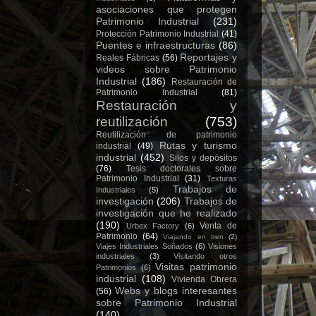
asociaciones que protegen
Patrimonio Industrial
(231)
Protección Patrimonio Industrial
(41)
Puentes e infraestructuras
(86)
Reportajes y
Reales Fábricas
(56)
videos sobre Patrimonio
Industrial
(186)
Restauración de
Patrimonio Industrial
(81)
Restauración y
reutilización
(753)
Reutilización de patrimonio
Rutas y turismo
industrial
(49)
industrial
(452)
Silos y depósitos
(76)
Tesis doctorales sobre
Patrimonio Industrial
(31)
Texturas
Trabajos de
Industriales
(5)
investigación
(206)
Trabajos de
investigación que he realizado
(190)
Venta de
Urbex Factory
(6)
Patrimonio
(64)
Viajando en tren
(2)
Viajes Industriales Soñados
(6)
Visiones
industriales
(3)
Visitando otros
Visitas patrimonio
Patrimonios
(6)
industrial
(108)
Vivienda Obrera
Webs y blogs interesantes
(56)
sobre Patrimonio Industrial
(140)