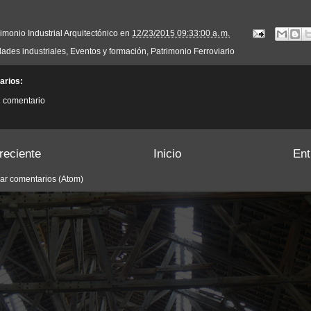
imonio Industrial Arquitectónico
en
12/23/2015 09:33:00 a. m.
dades industriales
,
Eventos y formación
,
Patrimonio Ferroviario
arios:
n comentario
reciente
Inicio
Ent
ar comentarios (Atom)