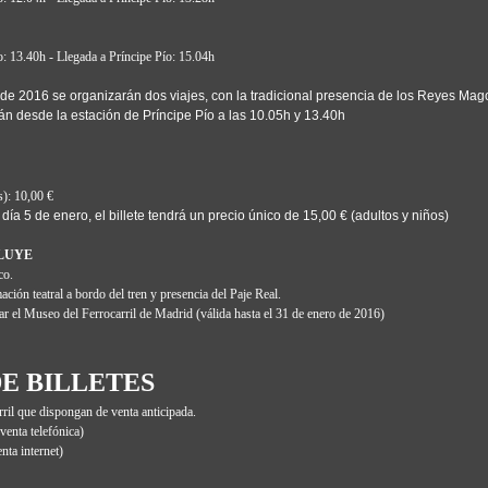
o: 13.40h - Llegada a Príncipe Pío: 15.04h
 de 2016 se organizarán dos viajes, con la tradicional presencia de los Reyes Mag
rán desde la estación de Príncipe Pío a las 10.05h y 13.40h
s): 10,00 €
 día 5 de enero, el billete tendrá un precio único de 15,00 € (adultos y niños)
CLUYE
co.
ación teatral a bordo del tren y presencia del Paje Real.
itar el Museo del Ferrocarril de Madrid (válida hasta el 31 de enero de 2016)
E BILLETES
rril que dispongan de venta anticipada.
venta telefónica)
nta internet)